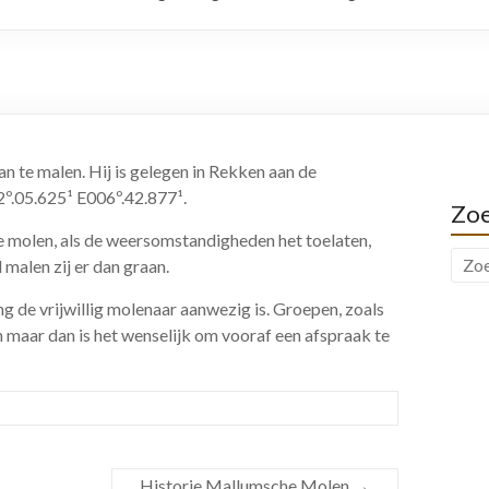
n te malen. Hij is gelegen in Rekken aan de
º.05.625¹ E006º.42.877¹.
Zo
de molen, als de weersomstandigheden het toelaten,
 malen zij er dan graan.
g de vrijwillig molenaar aanwezig is. Groepen, zoals
maar dan is het wenselijk om vooraf een afspraak te
Historie Mallumsche Molen
→