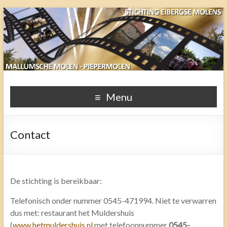
Stichting Eibergse Molens
Menu
Contact
De stichting is bereikbaar:
Telefonisch onder nummer 0545-471994. Niet te verwarren
dus met: restaurant het Muldershuis
(
www.hetmuldershuis.nl
met telefoonnummer
0545-