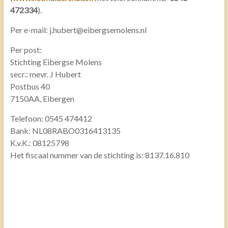
472334
).
Per e-mail: j.hubert@eibergsemolens.nl
Per post:
Stichting Eibergse Molens
secr.: mevr. J Hubert
Postbus 40
7150AA, Eibergen
Telefoon:
0545 474412
Bank:
NL08RABO0316413135
K.v.K.: 08125798
Het fiscaal nummer van de stichting is: 8137.16.810