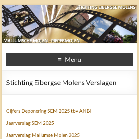
Stichting Eibergse Molens
Menu
Stichting Eibergse Molens Verslagen
Cijfers Deponering SEM 2025 tbv ANBI
Jaarverslag SEM 2025
Jaarverslag Mallumse Molen 2025